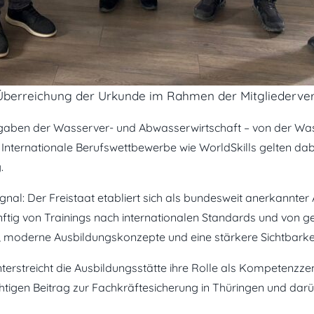
r Überreichung der Urkunde im Rahmen der Mitgliederv
fgaben der Wasserver- und Abwasserwirtschaft – von der Was
nternationale Berufswettbewerbe wie WorldSkills gelten dabei
.
ignal: Der Freistaat etabliert sich als bundesweit anerkannter
tig von Trainings nach internationalen Standards und von gez
e, moderne Ausbildungskonzepte und eine stärkere Sichtbarke
rstreicht die Ausbildungsstätte ihre Rolle als Kompetenzzen
chtigen Beitrag zur Fachkräftesicherung in Thüringen und darü