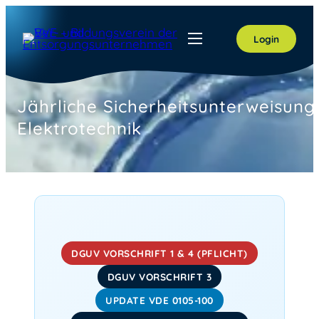
Zum
Inhalt
Login
springen
Jährliche Sicherheitsunterweisung
Elektrotechnik
DGUV VORSCHRIFT 1 & 4 (PFLICHT)
DGUV VORSCHRIFT 3
UPDATE VDE 0105-100