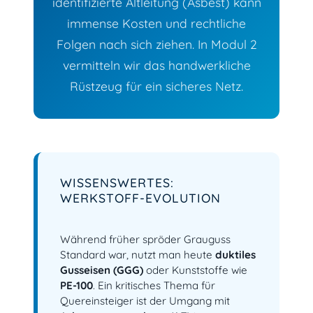
identifizierte Altleitung (Asbest) kann
immense Kosten und rechtliche
Folgen nach sich ziehen. In Modul 2
vermitteln wir das handwerkliche
Rüstzeug für ein sicheres Netz.
WISSENSWERTES:
WERKSTOFF-EVOLUTION
Während früher spröder Grauguss
Standard war, nutzt man heute
duktiles
Gusseisen (GGG)
oder Kunststoffe wie
PE-100
. Ein kritisches Thema für
Quereinsteiger ist der Umgang mit