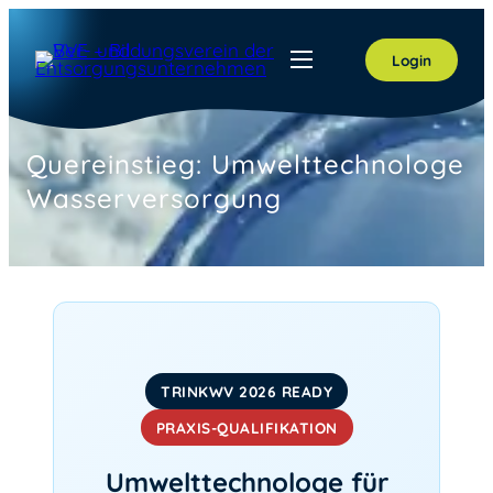
Zum
Inhalt
Login
springen
Quereinstieg: Umwelttechnologe
Wasserversorgung
TRINKWV 2026 READY
PRAXIS-QUALIFIKATION
Umwelttechnologe für