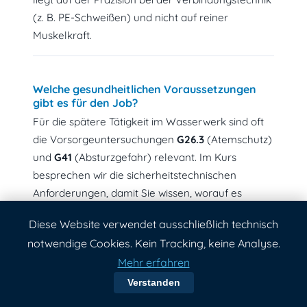
(z. B. PE-Schweißen) und nicht auf reiner
Muskelkraft.
Welche gesundheitlichen Voraussetzungen
gibt es für den Job?
Für die spätere Tätigkeit im Wasserwerk sind oft
die Vorsorgeuntersuchungen
G26.3
(Atemschutz)
und
G41
(Absturzgefahr) relevant. Im Kurs
besprechen wir die sicherheitstechnischen
Anforderungen, damit Sie wissen, worauf es
ankommt.
Diese Website verwendet ausschließlich technisch
notwendige Cookies. Kein Tracking, keine Analyse.
Mehr erfahren
Warum ist das Wissen über
Pumpenkennlinien so wichtig?
Verstanden
Eine falsch eingestellte Pumpe verursacht